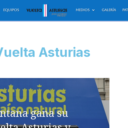
Equipos
Medios
Galería
Pa
Vuelta Asturias
ntana gana su
elta Asturias y