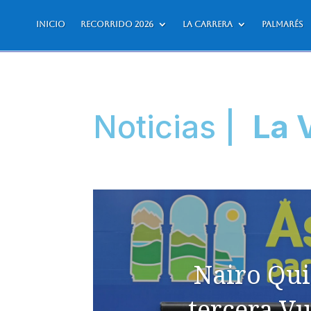
Inicio
Recorrido 2026
La Carrera
Palmarés
Noticias |
La 
Nairo Qui
tercera Vu