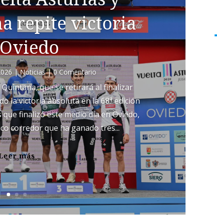
 repite victoria
 Oviedo
2026
|
Noticias
| 0 Comentario
 Quintana, que se retirará al finalizar
 la victoria absoluta en la 68ª edición
as que finalizó este medio día en Oviedo,
ico corredor que ha ganado tres...
Leer más