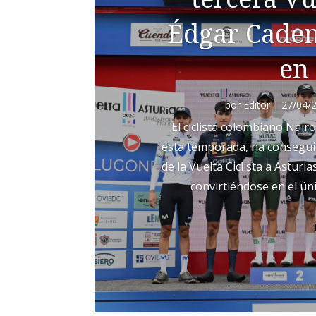
Édgar Cadena
en
por
Editor
|
27/04/
El ciclista colombiano Nairo
esta temporada, ha conseguido
de la Vuelta Ciclista a Asturi
convirtiéndose en el ún