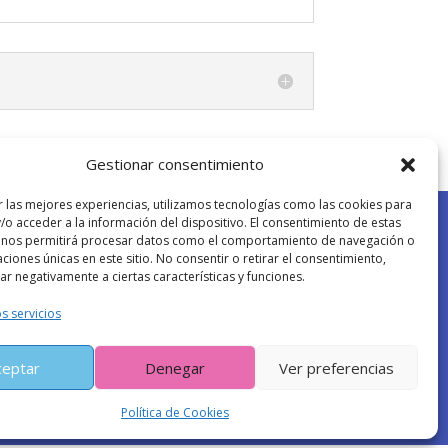
Gestionar consentimiento
r las mejores experiencias, utilizamos tecnologías como las cookies para
/o acceder a la información del dispositivo. El consentimiento de estas
 nos permitirá procesar datos como el comportamiento de navegación o
caciones únicas en este sitio. No consentir o retirar el consentimiento,
r negativamente a ciertas características y funciones.
Politica de cookies
| Politica de Privacidad
s servicios
ceptar
Denegar
Ver preferencias
Política de Cookies