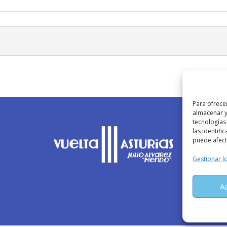
Para ofrece
almacenar y
tecnologías
las identifi
puede afecta
Gestionar lo
A