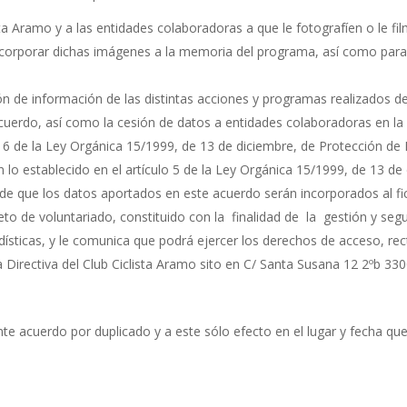
ta Aramo y a las entidades colaboradoras a que le fotografíen o le fil
incorporar dichas imágenes a la memoria del programa, así como para l
ón de información de las distintas acciones y programas realizados de
 acuerdo, así como la cesión de datos a entidades colaboradoras en la
o 6 de la Ley Orgánica 15/1999, de 13 de diciembre, de Protección de
 lo establecido en el artículo 5 de la Ley Orgánica 15/1999, de 13 d
a de que los datos aportados en este acuerdo serán incorporados al 
to de voluntariado, constituido con la finalidad de la gestión y se
sticas, y le comunica que podrá ejercer los derechos de acceso, recti
nta Directiva del Club Ciclista Aramo sito en C/ Santa Susana 12 2ºb 3
te acuerdo por duplicado y a este sólo efecto en el lugar y fecha q