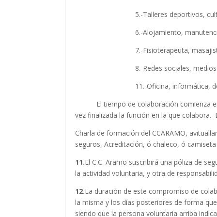
5.-Talleres deportivos, culturales 
6.-Alojamiento, manutención, cocina,
7.-Fisioterapeuta, masajista, s
8.-Redes sociales, medios de comun
11.-Oficina, informática, dorsales, av
El tiempo de colaboración comienza en el m
vez finalizada la función en la que colabora.
Charla de formación del CCARAMO, avituallamie
seguros, Acreditación, ó chaleco, ó camiseta i
11.
El C.C. Aramo suscribirá una póliza de se
la actividad voluntaria, y otra de responsabili
12.
La duración de este compromiso de colabora
la misma y los días posteriores de forma qu
siendo que la persona voluntaria arriba indic