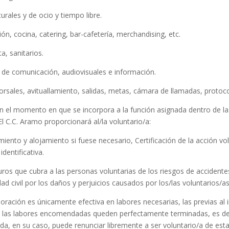
y de ocio y tiempo libre.
 catering, bar-cafetería, merchandising, etc.
anitarios.
icación, audiovisuales e información.
ituallamiento, salidas, metas, cámara de llamadas, protocol
omento en que se incorpora a la función asignada dentro de la ac
 El C.C. Aramo proporcionará al/la voluntario/a:
nto y alojamiento si fuese necesario, Certificación de la acción volu
dentificativa.
guros que cubra a las personas voluntarias de los riesgos de accident
dad civil por los daños y perjuicios causados por los/las voluntarios/as
ción es únicamente efectiva en labores necesarias, las previas al ini
e las labores encomendadas queden perfectamente terminadas, es deci
ada, en su caso, puede renunciar libremente a ser voluntario/a de esta