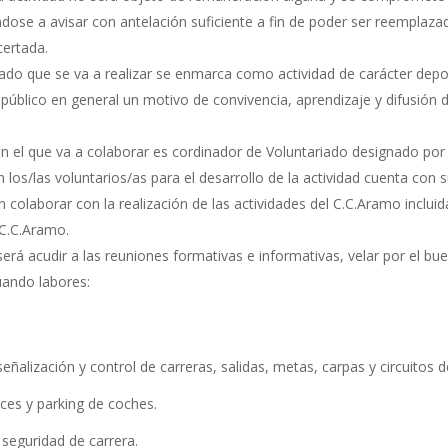
dose a avisar con antelación suficiente a fin de poder ser reemplaza
certada.
ariado que se va a realizar se enmarca como actividad de carácter dep
público en general un motivo de convivencia, aprendizaje y difusión 
 el que va a colaborar es cordinador de Voluntariado designado por e
los/las voluntarios/as para el desarrollo de la actividad cuenta con s
 en colaborar con la realización de las actividades del C.C.Aramo inclu
 C.C.Aramo.
será acudir a las reuniones formativas e informativas, velar por el bue
tuando labores:
control de carreras, salidas, metas, carpas y circuitos depor
parking de coches.
idad de carrera.